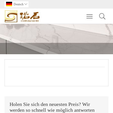
Deutsch

Toggle main m
Holen Sie sich den neuesten Preis? Wir
werden so schnell wie möglich antworten