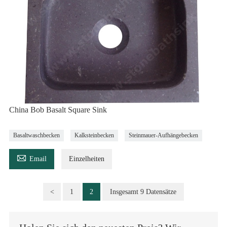
China Bob Basalt Square Sink
Basaltwaschbecken
Kalksteinbecken
Steinmauer-Aufhängebecken

Email
Einzelheiten
<
1
2
Insgesamt 9 Datensätze