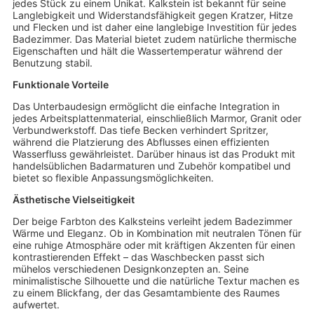
jedes Stück zu einem Unikat. Kalkstein ist bekannt für seine
Langlebigkeit und Widerstandsfähigkeit gegen Kratzer, Hitze
und Flecken und ist daher eine langlebige Investition für jedes
Badezimmer. Das Material bietet zudem natürliche thermische
Eigenschaften und hält die Wassertemperatur während der
Benutzung stabil.
Funktionale Vorteile
Das Unterbaudesign ermöglicht die einfache Integration in
jedes Arbeitsplattenmaterial, einschließlich Marmor, Granit oder
Verbundwerkstoff. Das tiefe Becken verhindert Spritzer,
während die Platzierung des Abflusses einen effizienten
Wasserfluss gewährleistet. Darüber hinaus ist das Produkt mit
handelsüblichen Badarmaturen und Zubehör kompatibel und
bietet so flexible Anpassungsmöglichkeiten.
Ästhetische Vielseitigkeit
Der beige Farbton des Kalksteins verleiht jedem Badezimmer
Wärme und Eleganz. Ob in Kombination mit neutralen Tönen für
eine ruhige Atmosphäre oder mit kräftigen Akzenten für einen
kontrastierenden Effekt – das Waschbecken passt sich
mühelos verschiedenen Designkonzepten an. Seine
minimalistische Silhouette und die natürliche Textur machen es
zu einem Blickfang, der das Gesamtambiente des Raumes
aufwertet.