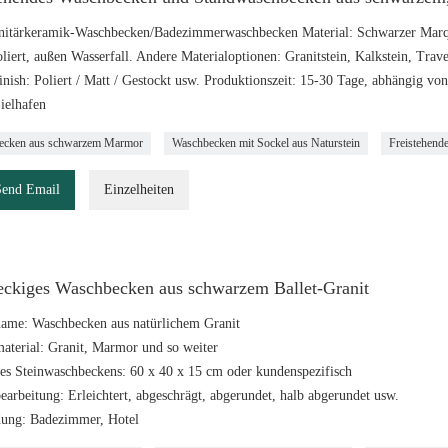
nitärkeramik-Waschbecken/Badezimmerwaschbecken Material: Schwarzer Mar
oliert, außen Wasserfall. Andere Materialoptionen: Granitstein, Kalkstein, Tra
Finish: Poliert / Matt / Gestockt usw. Produktionszeit: 15-30 Tage, abhängig v
ielhafen
ecken aus schwarzem Marmor
Waschbecken mit Sockel aus Naturstein
Freistehen
Send Email
Einzelheiten
eckiges Waschbecken aus schwarzem Ballet-Granit
name: Waschbecken aus natürlichem Granit
material: Granit, Marmor und so weiter
es Steinwaschbeckens: 60 x 40 x 15 cm oder kundenspezifisch
earbeitung: Erleichtert, abgeschrägt, abgerundet, halb abgerundet usw.
ung: Badezimmer, Hotel