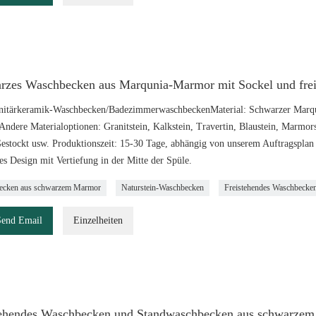
rzes Waschbecken aus Marqunia-Marmor mit Sockel und fre
nitärkeramik-Waschbecken/BadezimmerwaschbeckenMaterial: Schwarzer Marq
 Andere Materialoptionen: Granitstein, Kalkstein, Travertin, Blaustein, Marmors
Gestockt usw. Produktionszeit: 15-30 Tage, abhängig von unserem Auftragsplan
es Design mit Vertiefung in der Mitte der Spüle.
ecken aus schwarzem Marmor
Naturstein-Waschbecken
Freistehendes Waschbecke
Send Email
Einzelheiten
tehendes Waschbecken und Standwaschbecken aus schwarze