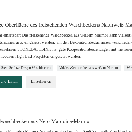
tze Oberfläche des freistehenden Waschbeckens Naturweiß 
tig einsetzbar: Das freistehende Waschbecken aus weißem Marmor kann vielsei
tsräumen usw. eingesetzt werden, um den Dekorationsbedürfnissen verschieden
ernehmen STONEBATHSINK hat gute Kooperationsbeziehungen mit mehreren n
chiedenen High-End-Projekten eingesetzt werden.
Stein Schlitze Design Waschbecken
Volaks Waschbecken aus weißem Marmor
Was
Send Email
Einzelheiten
lwaschbecken aus Nero Marquina-Marmor
ero Marquina Marmor-Sockelwaschbecken Typ: Sanitärkeramik-Waschbecken