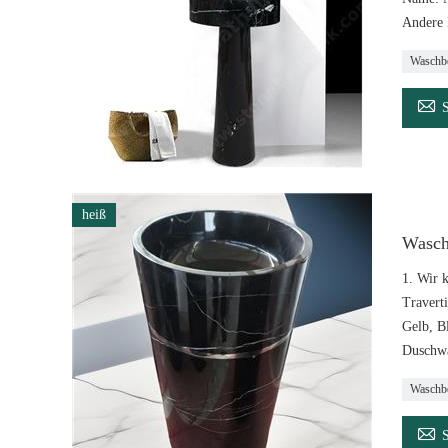
Andere 
Waschb

heiß
Wasch
1. Wir 
Travert
Gelb, B
Duschwa
Waschb
