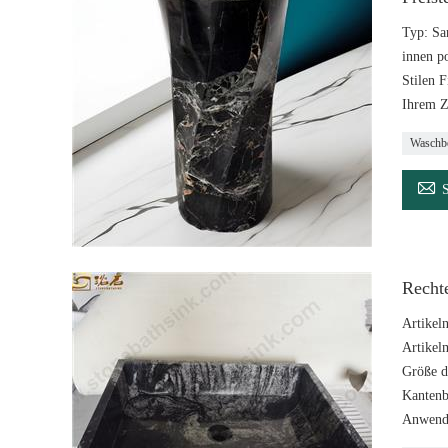
Typ: Sa
innen p
Stilen 
Ihrem Z
Waschb

Recht
Artikel
Artikel
Größe d
Kantenb
Anwend