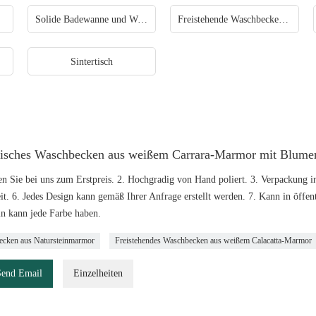
Solide Badewanne und Waschbecken
Freistehende Waschbecken aus Acryl mit massivem Sockel
Sintertisch
enisches Waschbecken aus weißem Carrara-Marmor mit Blume
en Sie bei uns zum Erstpreis. 2. Hochgradig von Hand poliert. 3. Verpackung 
eit. 6. Jedes Design kann gemäß Ihrer Anfrage erstellt werden. 7. Kann in öf
in kann jede Farbe haben.
cken aus Natursteinmarmor
Freistehendes Waschbecken aus weißem Calacatta-Marmor
Send Email
Einzelheiten