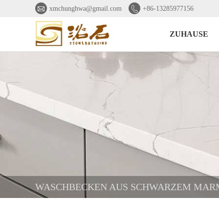


xmchunghwa@gmail.com
+86-13285977156
ZUHAUSE
WASCHBECKEN AUS SCHWARZEM MAR