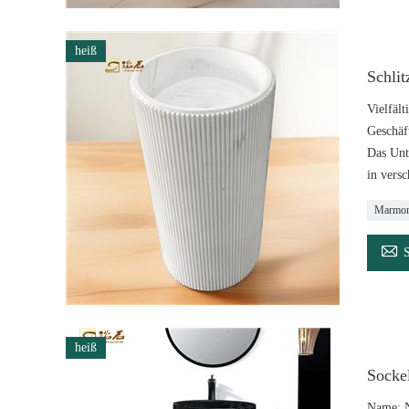
heiß
Schli
Vielfäl
Geschäf
Das Unt
in vers
Marmor 

heiß
Socke
Name: N