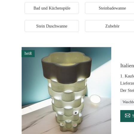
Bad und Küchenspüle
Steinbadewanne
Stein Duschwanne
Zubehör
heiß
Itali
1. Kauf
Lieferz
Der Ste
Waschbe
