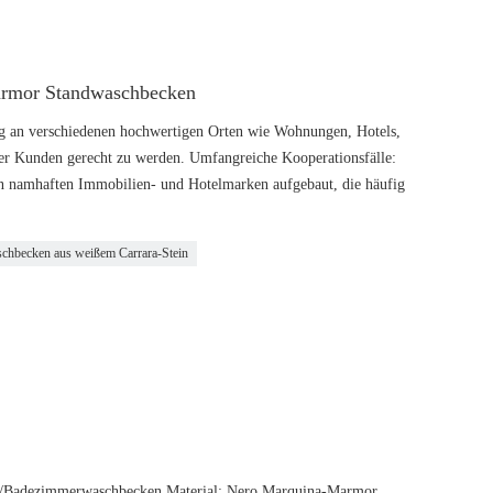
Marmor Standwaschbecken
tig an verschiedenen hochwertigen Orten wie Wohnungen, Hotels,
er Kunden gerecht zu werden. Umfangreiche Kooperationsfälle:
amhaften Immobilien- und Hotelmarken aufgebaut, die häufig
chbecken aus weißem Carrara-Stein
/Badezimmerwaschbecken Material: Nero Marquina-Marmor