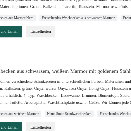
Materialoptionen: Granit, Kalkstein, Travertin, Blaustein, Marmor usw. Finish
ecken aus Marmor Nero
Freistehendes Waschbecken aus schwarzem Marmor
Freis
Send Email
Einzelheiten
becken aus schwarzem, weißem Marmor mit goldenem Stahl
können verschiedene Schnitzereien in unterschiedlichen Farben, Materialien und
in, Kalkstein, grüner Onyx, weißer Onyx, rosa Onyx, Honig-Onyx, Flussstein u
lau erhältlich. 4. Typ: Waschbecken, Badewanne, Brunnen, Blumentopf, Säule, 
nne, Toilette, Arbeitsplatte, Waschtischplatte usw. 5. Größe: Wir können jed
ecken aus weichem Marmor
Naute Stone Standwaschbecken
Freistehendes Wasch
Send Email
Einzelheiten