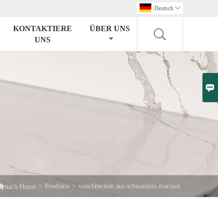
Deutsch

KONTAKTIERE
ÜBER UNS
UNS


>
Produkte
>
waschbecken aus schwarzem marmor
nach Hause