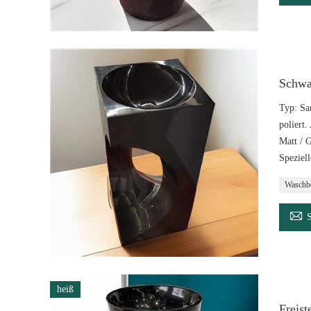
Schwa
Typ: Sa
poliert.
Matt / 
Speziell
Waschb

heiß
Freis